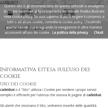
22/09/2017
Questo sito o gli strumenti terzi da questo utilizzati si avvalgono
cà dei duxi
a Riomaggiore nelle Cin
di cookie necessari al funzionamento ed utili alle finalita illustrate
Menu
nella cookie policy. Se vuoi saperne di piu o negare il consenso a
tutti o ad alcuni cookie, consulta la cookie policy. Chiudendo
Cookie Policy
questo banner o proseguendo la navigazione in altra maniera
acconsenti all'uso dei cookie.
La politica della privacy
Chiudi
Informativa estesa sull'uso dei
cookie
Uso dei cookie
cadeiduxi
o il "Sito" utilizza i Cookie per rendere i propri servizi
semplici e efficienti per l'utenza che visiona le pagine di
cadeiduxi
.
Gli utenti che visionano il Sito, vedranno inserite delle quantità