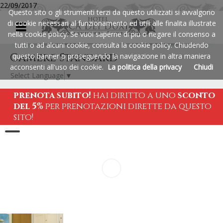
22/09/2017
Questo sito o gli strumenti terzi da questo utilizzati si avvalgono
cà dei duxi
a Riomaggiore nelle Cin
di cookie necessari al funzionamento ed utili alle finalita illustrate
Menu
nella cookie policy. Se vuoi saperne di piu o negare il consenso a
tutti o ad alcuni cookie, consulta la cookie policy. Chiudendo
Camere Standard
questo banner o proseguendo la navigazione in altra maniera
acconsenti all'uso dei cookie.
La politica della privacy
Chiudi
Select Language
▼
prenota subito!
hai diritto a uno
sconto
del 5%
per prenotazioni dirette da questo
sito!