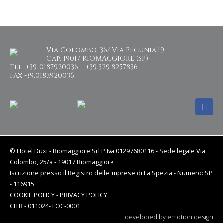
Via Colombo, 36/ Via Pecunia,19
Cap. 19017 RIOMAGGIORE (SP)
Tel. +39-0187.920036 – +39.329 8257836
Fax -39.0187.920036
© Hotel Duxi - Riomaggiore Srl P.Iva 01297680116 - Sede legale Via
Colombo, 25/a - 19017 Riomaggiore
Iscrizione presso il Registro delle Imprese di La Spezia - Numero: SP
- 116915
COOKIE POLICY
-
PRIVACY POLICY
CITR - 011024- LOC-0001
developed by
emotion design